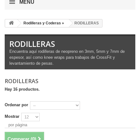
MENÚ
Rodilleras y Coderas »
RODILLERAS
RODILLERAS
Encuentra aquí rodilleras de neopreno en 3mm, 5mm y 7mm de
espesor, así como knee wraps para trabajos de CrossFit y
levantamiento de pesas.
RODILLERAS
Hay 16 productos.
Ordenar por
Mostrar
por página
Comparar (
0
)