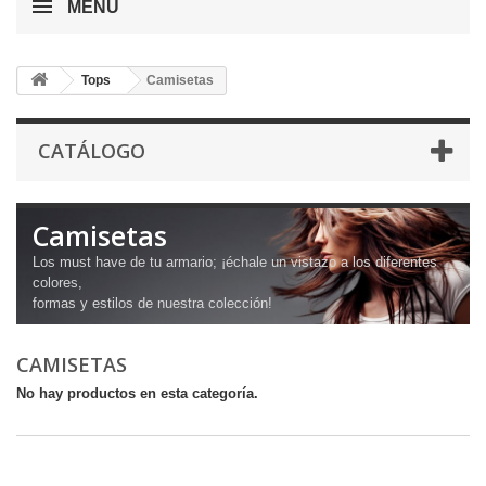
MENÚ
Tops
Camisetas
CATÁLOGO
Camisetas
Los must have de tu armario; ¡échale un vistazo a los diferentes
colores,
formas y estilos de nuestra colección!
CAMISETAS
No hay productos en esta categoría.