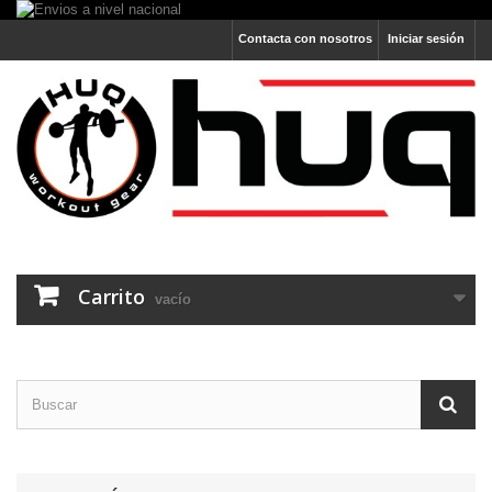
Contacta con nosotros
Iniciar sesión
Carrito
vacío