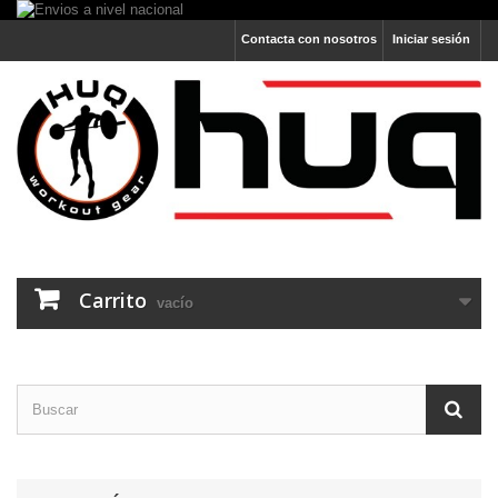
Contacta con nosotros
Iniciar sesión
Carrito
vacío