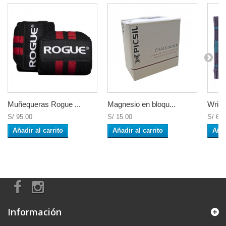
Muñequeras Rogue ...
Magnesio en bloqu...
Wrist
S/ 95.00
S/ 15.00
S/ 65.
Añadir al carrito
Añadir al carrito
Añad
Información