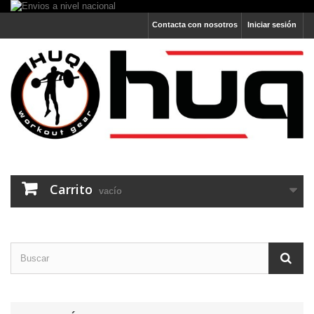
Contacta con nosotros
Iniciar sesión
Carrito
vacío