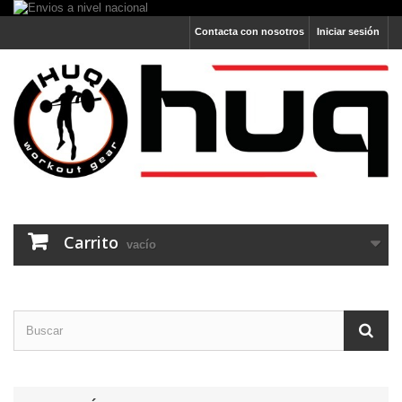
Contacta con nosotros
Iniciar sesión
Carrito
vacío