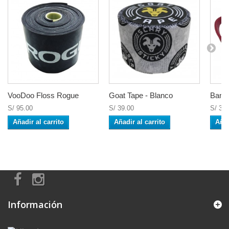
VooDoo Floss Rogue
Goat Tape - Blanco
Banda
S/ 95.00
S/ 39.00
S/ 39.
Añadir al carrito
Añadir al carrito
Añad
Información