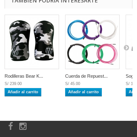
TAMBIÉN PODRÍA INTERESARTE
Rodilleras Bear K...
Cuerda de Repuest...
Soga 
S/ 239.00
S/ 45.00
S/ 15
Añadir al carrito
Añadir al carrito
Añad