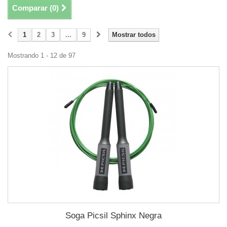
Comparar (
0
)
1
2
3
...
9
Mostrar todos
Mostrando 1 - 12 de 97
Soga Picsil Sphinx Negra