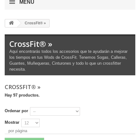
MENÚ
CrossFit® »
CrossFit® »
Aquí encontrarás todos los accesorios que te ayudarán a mejorar
los tiempos en tus Wods de CrossFit. Tenemos Sogas, Calleras,
Guantes, Muñequeras, Cinturones y todo lo que un crossfitter
necesita.
CROSSFIT® »
Hay 97 productos.
Ordenar por
Mostrar
por página