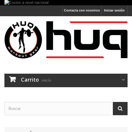
Contacta con nosotros
Iniciar sesión
Carrito
vacío