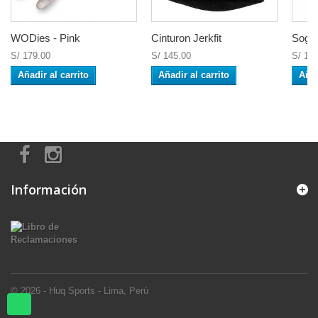
WODies - Pink
Cinturon Jerkfit
Soga 
S/ 179.00
S/ 145.00
S/ 16
Añadir al carrito
Añadir al carrito
Añad
Información
© 2026 - Huq Sports - Lima, Perú